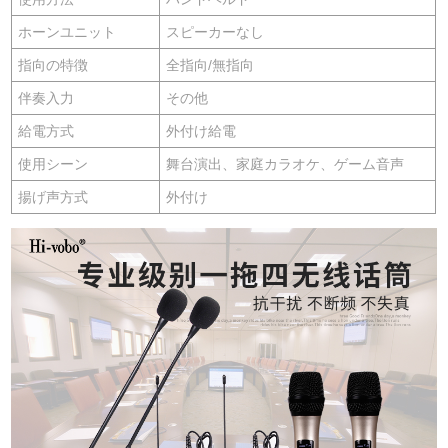
ホーンユニット
スピーカーなし
指向の特徴
全指向/無指向
伴奏入力
その他
給電方式
外付け給電
使用シーン
舞台演出、家庭カラオケ、ゲーム音声
揚げ声方式
外付け