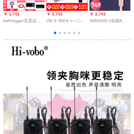
￥ 3,743
￥ 3,743
￥ 3,743
￥
behringger百霊达
ISK E 300キャパシタ
SANSUID 2全能K歌
i
ECM 8000全指向性コ
マイクK歌录音设备フ
サウドカドドドマイ
ーダンサ音场テスト
ルセットサウンドカ
クディオ一体カラオ
ーク
ードセット
ケイク車カラオケ神
器ゴルド