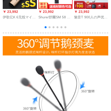
￥ 23,992
￥ 23,992
￥ 23,992
￥
伊歌亿K 6无线マイク
Shure/舒爾SM 58 S
魅音T 900人の声优を
ディオ一体全能マイ
58 BETA 58マイクス
调べるPCの音声カー
ク携帯帯全民カラオ
ティッチ出演マイク
ドセット录音専门は
ケ通用家庭カラオケ
ACE国行シュール
棚级の歌を歌って生
2
ボンド土豪金
BETA 58カラーオイ
放送する全セットのK
ン
歌の早手キャスター
のマイクマイクT 9-E
300（セット）です。