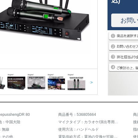
込)
お問
>
pusshengDR 80
商品番号：536805664
商
地：中国大陸
マイクタイプ：カラオケ/演出専用マイク
：無線
使用方法：ハンドヘルド
指
：その他
電気供給方式：電池の交換が可能です。