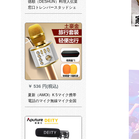
徳順（DESHUN）料理人伝菜
窓口トレンバースタッドシェ
フ食堂食事代所拡大音器双方
向5瓦：236+内線2 m線
￥
536 円(税込)
夏新（AMOI）K 5マイク携帯
電話のマイク無線マイク全国
民カラオケ神器無線Bluetooth
生放送ママはアプロAndroid土
豪金を身につけています。