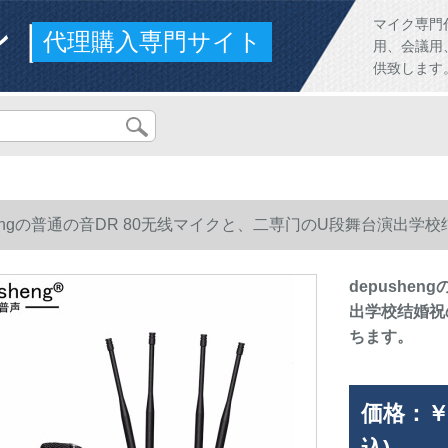
ンド
マイク専門
代理購入専門サイト
用、会議用
供致します
shengの普通の音DR 80无线マイクと、二専门のU段舞台演出学
す。
depushe
出学校结婚祝
ちます。
価格：
￥