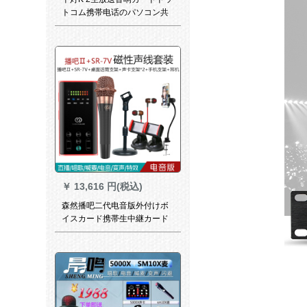
トコム携帯电话のパソコン共
通の早手で麦を叫んで歌を歌
っています。地鶏ゲムの音响
専用の外付け设备の変声器室
内キャスターセバスジット
【ラッキトラック】
￥
13,616 円(税込)
森然播吧二代电音版外付けボ
イスカード携帯生中継カード
セットキャスター录音マイク
全民k歌携帯電話マイク速手振
れ生放送コールデバイスセッ
ト播送バーII电音版+SR-7 Vセ
ット