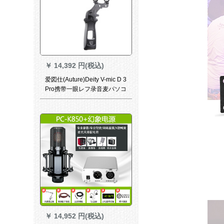
￥
14,392 円(税込)
爱図仕(Auture)Deity V-mic D 3
Pro携带一眼レフ录音麦パソコ
ンビデオーV-mic D 3 Pro
Location Kit
￥
14,952 円(税込)