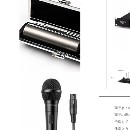
<
商品名：de
商品の産
伝送方式
伴奏入力