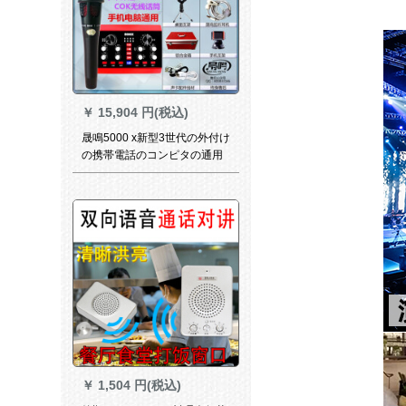
￥
15,904 円(税込)
晟鳴5000 x新型3世代の外付け
の携帯電話のコンピタの通用
する生放送の音カドは1キーボ
ードの電気音を歩くで、音の
変化の速さの手の火山の映り
のお客さんの全国民のK歌の調
音台の音カド
￥
1,504 円(税込)