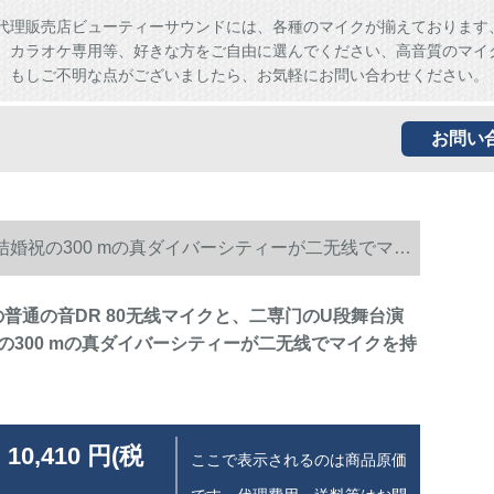
代理販売店ビューティーサウンドには、各種のマイクが揃えております
、カラオケ専用等、好きな方をご自由に選んでください、高音質のマイ
。もしご不明な点がございましたら、お気軽にお問い合わせください。
お問い
校结婚祝の300 mの真ダイバーシティーが二无线でマイ
ngの普通の音DR 80无线マイクと、二専门のU段舞台演
の300 mの真ダイバーシティーが二无线でマイクを持
 10,410 円(税
ここで表示されるのは商品原価