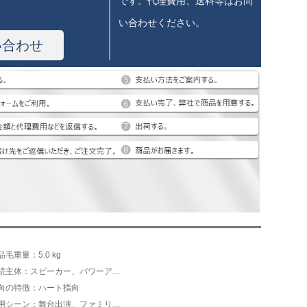
です。代理費用、送料等はお問
い合わせください。
い合わせ
品毛重量：5.0 kg
接続主体：スピーカー、パワーアンプ
向の特徴：ハート指向
使用シーン：舞台出演、ファミリーカラオケ