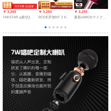
￥ 3,293
￥ 3,293
￥ 3,293
￥
TAKSTAR q麦QQ電
RODE罗德NT 2 A大
夏新(AMOI)マイク全
話ビディオ会議専用
振膜マイクは、指向
国民カラオケ携帯携
全線マイクミニ携帯
性コリックマイク専
帯携帯電話ワイヤレ
帯小型スピカホワイ
门のマイク歌を生放
ストールのトゥルス
ト
送して录音します。
歌唱専門用マイクで
カラーされたオース
トリアは、一体の
Android Att共通K歌宝
物マキロズを持って
います。