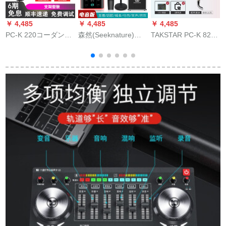
￥ 4,485
￥ 4,485
￥ 4,485
￥
PC-K 220コーダンサ
森然(Seeknature)森
TAKSTAR PC-K 820
マイク录音専门用ゲ
然(家电)SR-7 X电磁
キャクターコードコ
ームプレーヤーセク
动轮コロンサ携帯帯
ード820+サウンドト
ト携帯テープディオ
电话PCサントドK歌
ラック専门设备PC-K
外置K歌收音速手生放
生放送フル麦通用二
820+イノベーション
送PC歌唱マイク徳勝
代目电音版+SR-7 X吸
A 5 7.1サウドカード
サポトトトトラック
血鬼セイント
ドットコムを电话生
放送します。