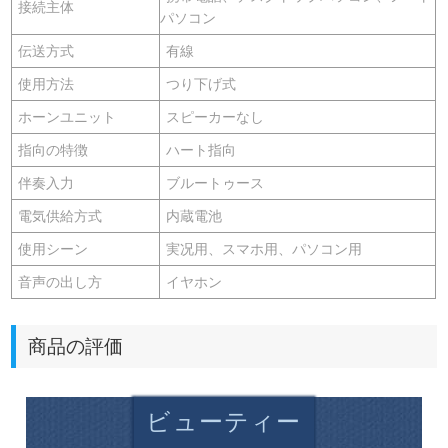
接続主体
パソコン
伝送方式
有線
使用方法
つり下げ式
ホーンユニット
スピーカーなし
指向の特徴
ハート指向
伴奏入力
ブルートゥース
電気供給方式
内蔵電池
使用シーン
実况用、スマホ用、パソコン用
音声の出し方
イヤホン
商品の評価
ビューティー