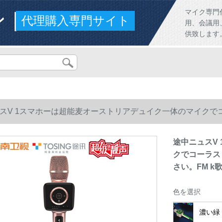
ンド
マイク専門
代理購入専門サイト
用、会議用
供致します
スV 1スマホーは超能麦オーストリアデュイク一体のマイク
い。FM k歌テレビのワィア。
途中ニュスV
クでコーラス
さい。FM 
色を選択
濃い緑