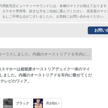
代理販売店ビューティーサウンドには、各種のマイクが揃えております
、カラオケ専用等、好きな方をご自由に選んでください、高音質のマイ
。もしご不明な点がございましたら、お気軽にお問い合わせください。
お問い
でコーラスしました。内蔵のオーストリアドを车内に载
 1スマホーは超能麦オーストリアデュイク一体のマイ
しました。内蔵のオーストリアドを车内に载せてくだ
k歌テレビのワィア。
ブラック
月が白い