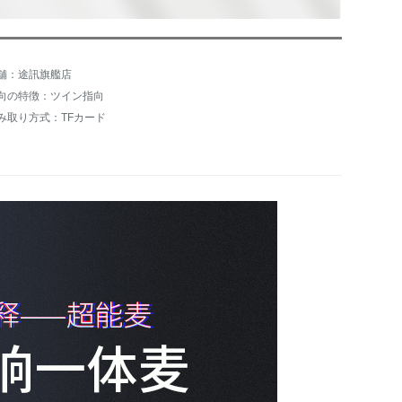
舗：途訊旗艦店
向の特徴：ツイン指向
み取り方式：TFカード