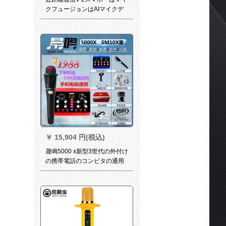
クフュージョンはAIマイクデ
ィオ一体無線Bluetooth Uセグ
メゾンでサードカード宇宙銀
を接続することができます。
￥
15,904 円(税込)
晟鳴5000 x新型3世代の外付け
の携帯電話のコンピタの通用
する生放送の音カドは1キーボ
ードの電気音を歩くで、音の
変化の速さの手の火山の映り
のお客さんの全国民のK歌の調
音台の音カド