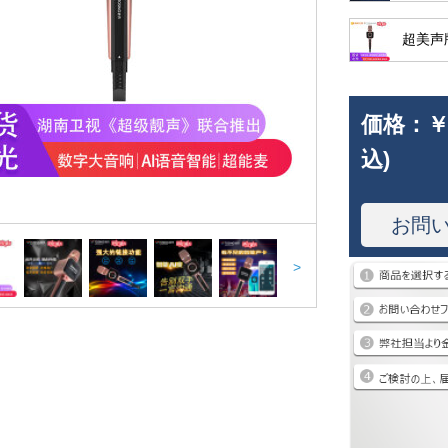
超美声
価格：
￥
込)
お問
>