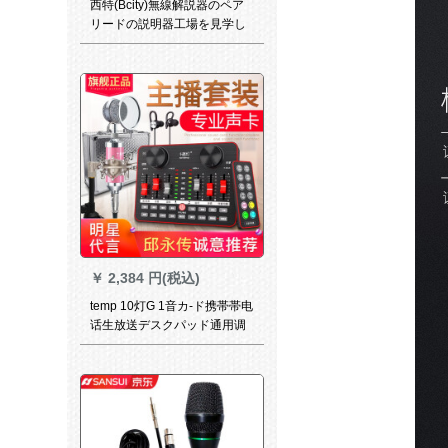
西特(Bcity)無線解説器のペア
リードの説明器工場を見学し
て、政府の案内人の無線解説
器を見て学びます。複数の同
時通訳に5つのイヤホーンを追
加します。
￥
2,384 円(税込)
temp 10灯G 1音カ-ド携帯帯电
话生放送デスクパッド通用调
音台速手k歌専用呼び声マッチ
ャスタ设备フルセット