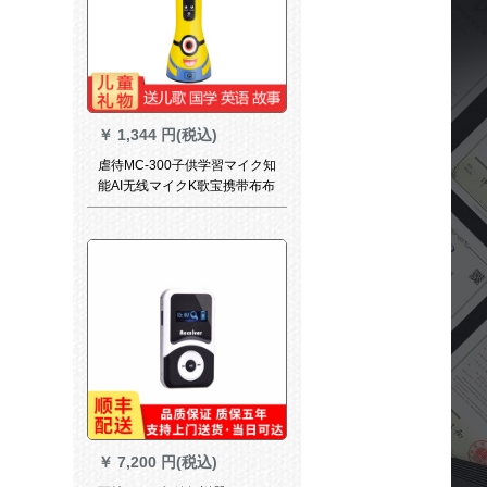
￥
1,344 円(税込)
虐待MC-300子供学習マイク知
能AI无线マイクK歌宝携带布布
鲁トゥルス歌を歌にする子供
朗読主宰AI版【8 Gメモカド
+マッカバーを送る】
￥
7,200 円(税込)