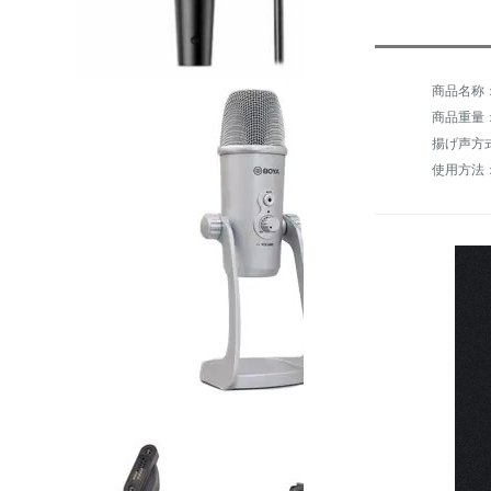
商品重量：0
揚げ声方
使用方法