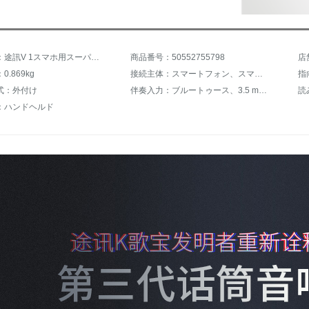
商品名称：途訊V 1スマホ用スーパーマイク一体マイク合唱内蔵ボーカルカード車内FM k歌テレビワイヤレスブルートゥース超音波版
商品番号：50552755798
店
.869kg
接続主体：スマートフォン、スマートテレビ、アクティブスピーカー、デスクトップパソコン、ノートパソコン
指
式：外付け
伴奏入力：ブルートゥース、3.5 mmケーブル
読
：ハンドヘルド