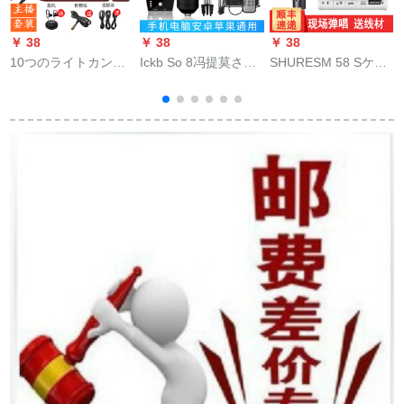
￥ 38
￥ 38
￥ 38
￥
10つのライトカン泛
Ickb So 8冯提莫さん
SHURESM 58 Sケベ
B
用调音台マイクベル
は同じです。タグの
ル・マルク・サイク
ト生ブルート伴奏G 1
外付けオーストリア
がK歌录音に出演して
调音台サウドカドド
ディックの携帯帯生
家庭用SM 58 Sバー
ド
放送音响カードドッ
ンスキー＋ヤマハAG
トコムのコースター
06生演奏セト
を录音した全国民カ
ラオケ携帯电话のマ
イクの速さを手にし
て放送します。