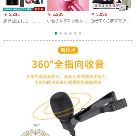
￥ 5,235
￥ 5,235
￥ 5,235
￥
森然放送します。二
い牧人K 8帯で歌を歌
魅音T 6-2携帯帯アナ
代目电音版の外付け
います。全国ワイフ
ウサ生放送音响カド
オーディックは全国
ァイトゥカーライク
マキ歌を呼ぶ声录音
民のためにカラオケ
家庭ktv王女粉+8 Gメ
设备パソコノント外
の携帯电话のマイク
モカド
置音カノンサウンド
の速さを手に振って
トラック
生放送します。