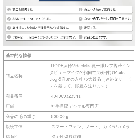
基本的な情報
RODE罗德VideoMiro微一眼レフ携帯イン
タビューマイクの指向性の外付けMaiku
商品名称
vlog収音麦の入札+5大景品（連絡先サービ
スを撮って、順豊を送ります）
商品番号
494909323941
店舗
神牛貝陽デジタル専門店
商品の毛の重さ
500.00 g
接続主体
スマートフォン、ノート、カメラ/カメラ
指向性
指向性切替可能