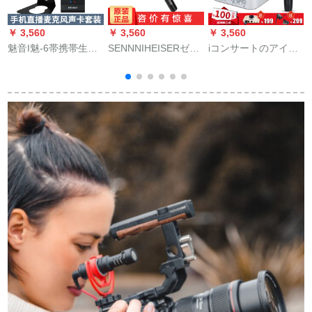
￥ 3,560
￥ 3,560
￥ 3,560
￥
魅音I魅-6帯携帯生放
SENNNIHEISERゼル
iコンサートのアイケ
送设备のフルセトのK
ハイザーMKE 600专
ン4 nano外付けオハ
歌の素早い手の震え
门カメラ录音取材マ
イオドスポーツドッ
ネットの赤いアネン
イク一眼レフカメラ
トコム携帯电话の生
は
サは歌を歌って录音
の铳式指向性マイク
放送は通用します。
8
します。麦容量のマ
ロフ
全国民のカラオケは
イクマイクのコンピ
麦アネウサがレコー
ルの外でサードカー
ディングして歌を歌
ドのスツーの黒
うということです。
（APPが電気音を調
マイク専门の设备は
整することとなりま
全部セトです。ケン4
す。などの効果）
nano+Blue 300セン
トです。