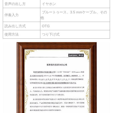
音声の出し方
イヤホン
ブルートゥース、3.5 mmケーブル、その
伴奏入力
他
読み出し方式
OTG
使用方法
つり下げ式