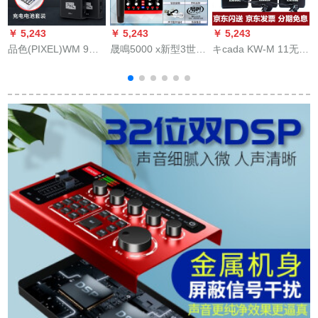
￥ 5,243
￥ 5,243
￥ 5,243
￥
品色(PIXEL)WM 9小
晟鳴5000 x新型3世代
キcada KW-M 11无线
蜂无线マイク専门カ
の外付けの携帯電話
マイク専门インタビ
メラジ収音マイクキ
のコンピタの通用す
ビク一见レフカプ収
ヤノニコンソニー一
る生放送の音カドは1
音マイク携帯帯生放
眼レフテープテープ
キーボードの電気音
送カクダKW-M 11无
テープ携帯电话マイ
を歩くで、音の変化
线第一弾二（金属本
ク
の速さの手の火山の
体）
L
映りのお客さんの全
国民のK歌の調音台の
音カド