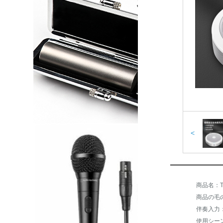
<
商品の毛の
伴奏入力：