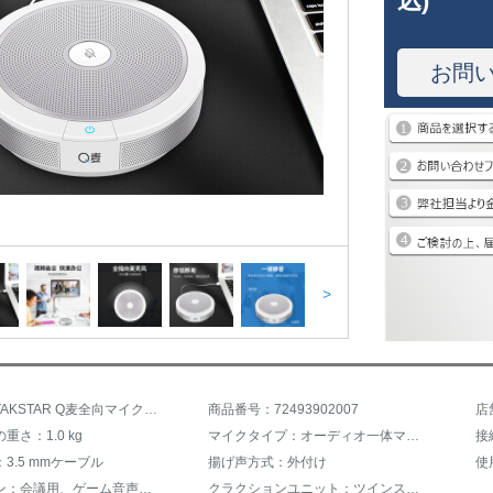
込)
お問
>
商品名：TAKSTAR Q麦全向マイクビデオ会議専用パソコンデスクトップ、すなわち音声チャットでの会話インターフェイスマイクはすべて専門の標準装備を指します。
商品番号：72493902007
店
重さ：1.0 kg
マイクタイプ：オーディオ一体マイク
3.5 mmケーブル
揚げ声方式：外付け
使
使用シーン：会議用、ゲーム音声、ネット授業
クラクションユニット：ツインスピーカー