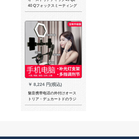
40 Qフォックスミーティング
マイク8668 Sベル49 QLマイ
ク+AT 8668 Sベン
￥
8,224 円(税込)
魅音携带电话の外付けオース
トリア・デュカートドのラジ
オで歌を歌うよ。マイクの录
音と歌のキャプターセパレー
ト版（补光ラインプを持って
いた生放送サウドについて）