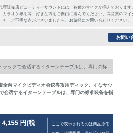
代理販売店ビューティーサウンドには、各種のマイクが揃えております
、カラオケ専用等、好きな方をご自由に選んでください、高音質のマイ
。もしご不明な点がございましたら、お気軽にお問い合わせください。
お問い
ドトラックで会话するイターンテーブルは、専门の标准
R Q麦全向マイクビディオ会议専攻用ディック、すなサウ
で会话するイターンテーブルは、専门の标准装备を指
 4,155 円(税
ここで表示されるのは商品原価