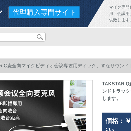
ンド
マイク専門
代理購入専門サイト
用、会議用
供致します
TAR Q麦全向マイクビディオ会议専攻用ディック、すなサウン
ます。
TAKSTA
ンドトラック
します。
価格：
￥