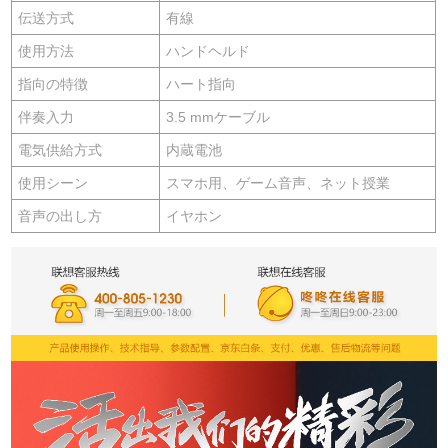
伝送方式
有線
使用方法
ハンドヘルド
指向の特徴
ハート指向
伴奏入力
3.5 mmケーブル
電気供給方式
内蔵電池
使用シーン
スマホ用、ゲーム音声、ネット授業
音声の出し方
イヤホン