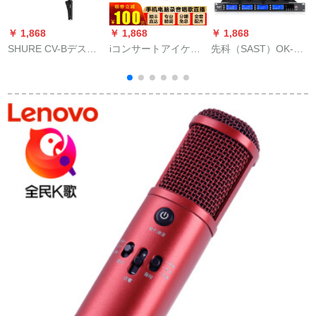
￥ 1,868
￥ 1,868
￥ 1,868
￥
SHURE CV-Bデステ
iコンサートアイケン6
先科（SAST）OK-59
夏
ィック会議マイク台
nano外付けオ・ディ
は4つの専门無線マイ
座CVG 12 CVG 18
ッカ・ドパソゴネの
ク会议舞台演出讲演
CVG 12 RSネクマイ
生放送帯k歌yycaスタ
カラオケマイク家庭
クCVG 18 RS-B/Cス
の名前は、ビデオト
用KTVメールディッ
ー
トール
ラックトラックとい
プ【U段は周波数调节
います。
ができます】を両手
に持ちます。