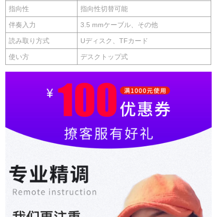
指向性
指向性切替可能
伴奏入力
3.5 mmケーブル、その他
読み取り方式
Uディスク、TFカード
使い方
デスクトップ式