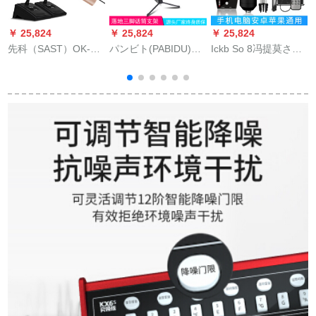
￥ 25,824
￥ 25,824
￥ 25,824
￥
先科（SAST）OK-32
パンビト(PABIDU)専
Ickb So 8冯提莫さん
先
Aは二無線デビュー会
门ステムジッマシン
は同じです。タグの
議のマイクを引く
ホーン103
外付けオーストリア
と、無線のガチーユ
ディックの携帯帯生
がネットのマイクが
放送音响カードドッ
二デビュー式のマイ
トコムのコースター
クを引く。
を录音した全国民カ
ラオケ携帯电话のマ
イクの速さを手にし
て放送します。