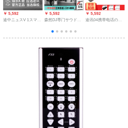
￥ 5,592
￥ 5,592
￥ 5,592
￥
途中ニュスV 1スマホ
森然DJ専门サウドド
途讯04携帯电话のス
ーは超能麦オースト
の外付けオデュオの
ピカのワイヤレスク
リアデュイク一体の
携帯テープ生放送音
の音が一体となって
マイクでコーラスし
响カードドットコム
います。万能的な麦K
ました。内蔵のサウ
のキーパーが录音し
歌ブラストールのス
ドを車内に载せてFM
たマイク全民カラオ
ピカの掌の上でKTV
k歌テレビィ。
ケ携帯电话のマイク
のK歌の音が高くて冷
の手振り生放送を装
たいです。
置DJと呼びます。