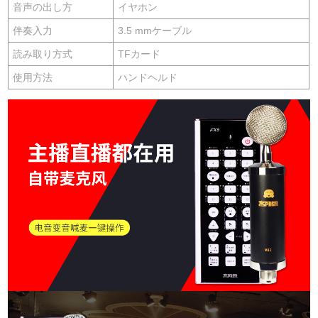
音声の出し方
イヤホン
伴奏入力
3.5 mmケーブル
読み取り方式
TFカード
使用方法
ハンドヘルド