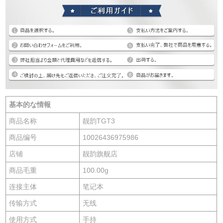
基本的な情報
商品名称
靓韵TGT3
商品编号
10026436975986
店铺
靓韵旗舰店
商品毛重
100.00g
连接主体
笔记本
传输方式
无线
使用方式
手持