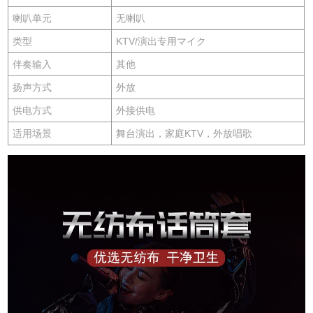
喇叭单元
无喇叭
类型
KTV/演出专用マイク
伴奏输入
其他
扬声方式
外放
供电方式
外接供电
适用场景
舞台演出，家庭KTV，外放唱歌