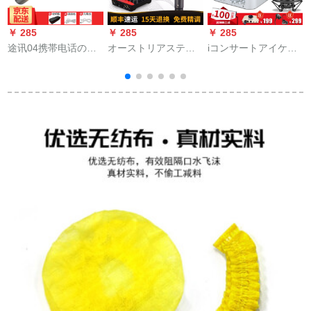
￥ 285
￥ 285
￥ 285
￥
途讯04携帯电话のス
オーストリアスティ
iコンサートアイケン4
ピカのワイヤレスク
ディディディティー
nano外付けオ・ディ
の音が一体となって
ククCaAT 2035マル
ッカド携帯帯パソコ
います。万能的な麦K
クデコンサー录音専
ン生放送通用スッピ
歌ブラストールのス
门用携帯帯生放送设
ード全民カラオケマ
ピカの掌の上でKTV
备フルコース
スタートラック录音
のK歌の音が高くて冷
歌ウマイク専门设备
たいです。
セジットアイケン4
nano+胜ちK 600セツ