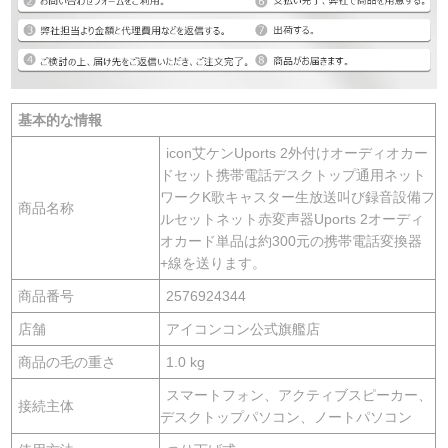
基本的な情報
icon艾ケンUports 2外付けオーディオカー
ドセット携帯電話デスクトップ通用ネット
ワークK歌キャスター生放送叫び録音設備フ
商品名称
ルセットネット赤変声器Uports 2オーディ
オカード単品は約300元の携帯電話変換器
+線を送ります。
商品番号
2576924344
店舗
アイコンコン公式旗艦店
商品の毛の重さ
1.0 kg
スマートフォン、アクティブスピーカー、
接続主体
デスクトップパソコン、ノートパソコン