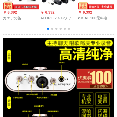
￥ 6,392
￥ 6,392
￥ 6,392
￥
カエデの笛
APORO 2.4 Gワワイ
iSK AT 100无料电源
T
（Saramonic）カエ
アレックス小蜂がマ
コーダンサマイク录
デの笛は、キヤノン
イク教师ガイドの头
音ネトワクK歌マキア
のニコンの一眼レフ
を持っています。ホ
ナウサがマイクカラ
の无线の麦ソニの専
ーンの肌の色を隠し
ーを生放送します。
门のカメレオンのフ
た形で麦运动フート
ァッションビルの襟
の黒ぃです。
を引いてくれまし
た。マイクの携帯电
话を胁します。カエ
デの笛を生放送しま
す。