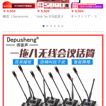
￥ 9,504
￥ 9,504
￥ 9,504
￥
楓笛（Saramonic）
Ickb So 8冯提莫さん
オーストリア・ステ
Blink 500無線マイク
は同じです。タグの
ィアディック·カメレ
携帯帯一眼レフ収音
外付けオーストリア
オン·ビビー·コーンデ
小蜂マイク
ディックの携帯帯电
ザン·麦公式入札
话生の中継音响カド
ドというプレーヤー
が录音したままの全
国民カラオケを放送
しています。