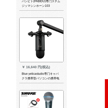
パンビト(PABIDU)専门ステム
ジッマシンホーン103
￥
16,640 円(税込)
Blue yeticastudio専门キャバ
クラ携帯型パソコンの携帯电
话の录音は、つけます
yeticastudio黒で挿入します。