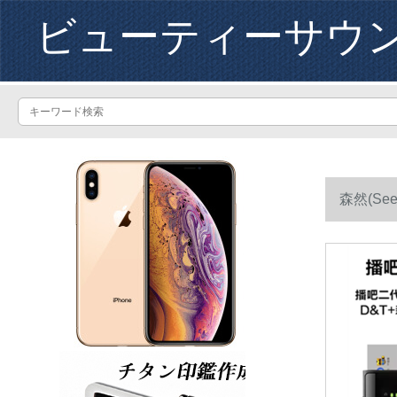
ビューティーサウ
森然(S
+耳栓