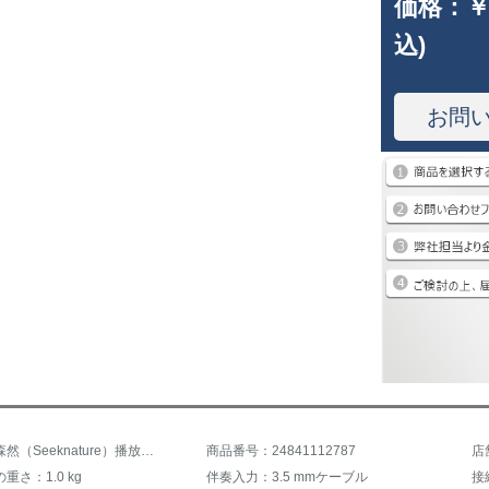
価格：
￥
込)
お問
商品名：森然（Seeknature）播放吧二代电音版サウンドカード携帯電話生放送K歌叫び録音キャスターマイク設備早写客マイクセット電音版+森然GD+ブラケット+耳栓
商品番号：24841112787
店
重さ：1.0 kg
伴奏入力：3.5 mmケーブル
接