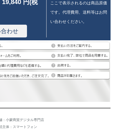
 19,840 円(税
ここで表示されるのは商品原価
です。代理費用、送料等はお問
い合わせください。
い合わせ
舗：小蒙商貿デジタル専門店
続主体：スマートフォン