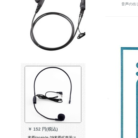
音声の出
￥
152 円(税込)
索爱(soaiy)s-29索爱拡声器は