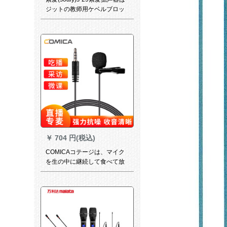
ジットの教师用ケベルブロッ
クを标准装备しています。
￥
704 円(税込)
COMICAコテージは、マイク
を生の中に継続して食べて放
送します。マイクロ授业の教
师vs logs录画会议に出演しま
す。