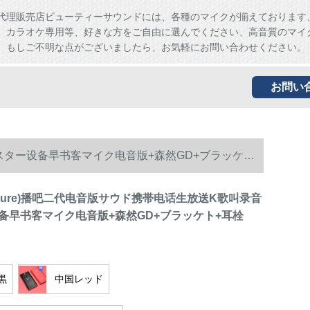
代理販売店ビューティーサウンドには、各種のマイクが揃えております
、カラオケ専用等、好きな方をご自由に選んでください、高音質のマイ
。もしご不明な点がございましたら、お気軽にお問い合わせください。
お問い
キャスター设备早书客マイク电音版+森然GD+ブラッケト
nature)播吧二代电音版サウド携帯电话生放送K歌叫录音
备早书客マイク电音版+森然GD+ブラッケト+耳栓
黒
中国レッド