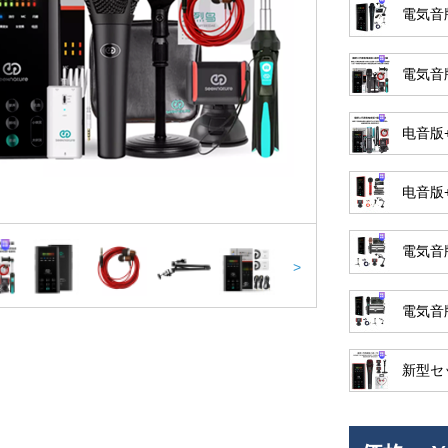
電気音版
電気音
电音版
电音版
電気音版
>
電気音
新型セッ