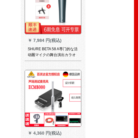
￥
7,984 円(税込)
SHURE BETA 58 A専门的な活
动圏マイクの舞台演出カラオ
ケ専门用ケベルベルマイクシ
ームベル58 a+デスホット+胜
ち6 mキーパーノレイン
￥
4,360 円(税込)