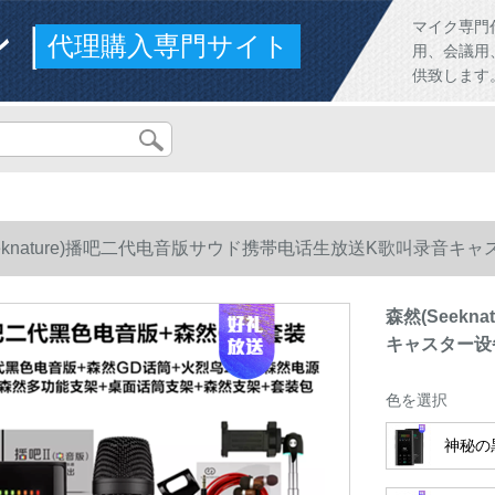
ンド
マイク専門
代理購入専門サイト
用、会議用
供致します
eeknature)播吧二代电音版サウド携帯电话生放送K歌叫录音
森然(Seek
キャスター设
色を選択
神秘の