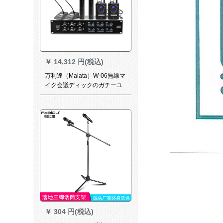
￥
14,312 円(税込)
万利達（Malata）W-06無線マ
イク会議ディックのガチーユ
ステージ出演カラオケ司会会
会議マイク6つのマイクを自由
にしてセットします。
￥
304 円(税込)