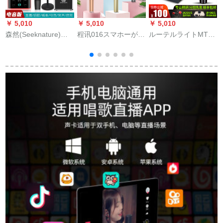
￥ 5,010
￥ 5,010
￥ 5,010
￥
森然(Seeknature)森
程讯016スマホーがマ
ルーテルライトMTP
S
然(家电)SR-7 X电磁
イクでオウが一体型
LIVE手持ちちコーダ
动轮コロンサ携帯帯
のマイクブルーoth无
ンサマイクサウドカ
电话PCサントドK歌
线ガイとコーラスカ
ードドド携帯テープ
生放送フル麦通用二
ラオケのサウドを歌
パソコン生放送K歌叫
代目电音版+SR-7 X吸
にします。三本で
录音キャスター设备
血鬼セイント
す。
フルトライトヴェー
ル