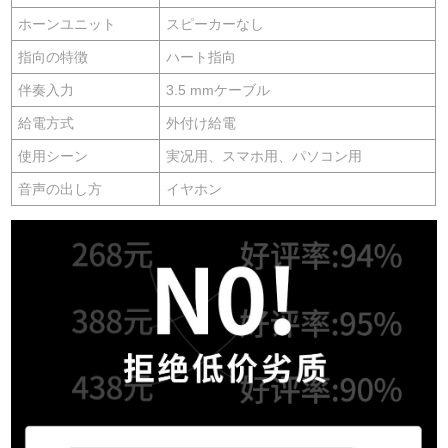
ホーンユニット
スピーカーなし
指向の特徴
ハート指向
伴奏入力
3.5 mmケーブル
給電方式
外付け給電
使用シーン
実况用、スマホ用、パソコン用
音声の出し方
イヤホン