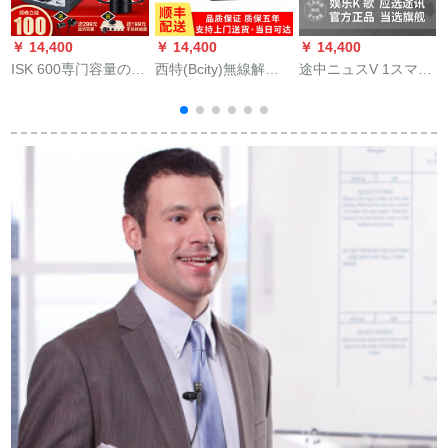
￥ 14,400
￥ 14,400
￥ 14,400
￥
ISK 600専门容量のマ
西特(Bcity)無線解説
途中ニュスV 1スマホ
H
イクネ全国民カラオ
器のペアリードの説
ーは超能麦オースト
ケ携帯电话のコーン
明器工場を見学し
リアデュイク一体の
ピジューの素早さは
て、政府の案内人の
マイクでコーラスし
音を立てて生放送し
無線解説器を見て学
ました。内蔵のサウ
ています。ピルマイ
びます。複数の同時
ドを車内に载せてFM
トといいます。マイ
通訳に5つのイヤホー
k歌テレビィ。
クのイケンの音カド
ンを追加します。
のスポットライト汎
用ISK 600ロケト+ア
イケツ