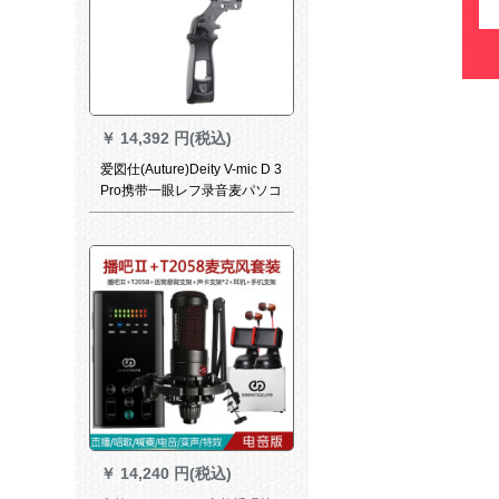
￥
14,392 円(税込)
爱図仕(Auture)Deity V-mic D 3
Pro携带一眼レフ录音麦パソコ
ンビデオーV-mic D 3 Pro
Location Kit
￥
14,240 円(税込)