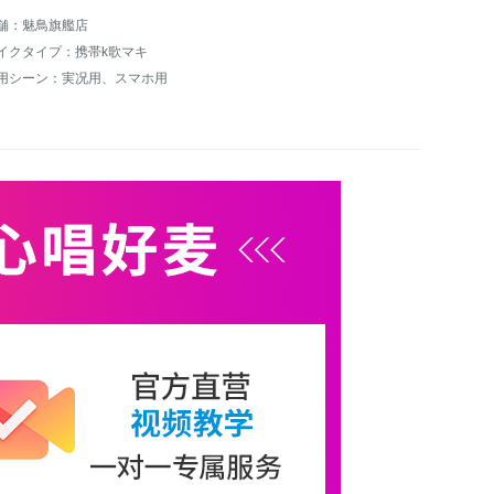
舗：魅鳥旗艦店
イクタイプ：携帯k歌マキ
用シーン：実况用、スマホ用