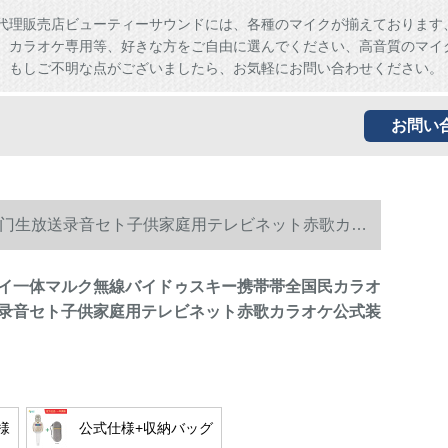
代理販売店ビューティーサウンドには、各種のマイクが揃えております
、カラオケ専用等、好きな方をご自由に選んでください、高音質のマイ
。もしご不明な点がございましたら、お気軽にお問い合わせください。
お問い
门生放送录音セト子供家庭用テレビネット赤歌カラ
イ一体マルク無線バイドゥスキー携帯帯全国民カラオ
录音セト子供家庭用テレビネット赤歌カラオケ公式装
様
公式仕様+収納バッグ