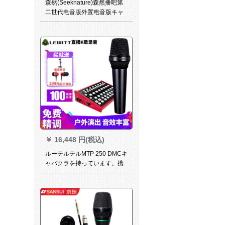
森然(Seeknature)森然播吧第
二世代电音版外置电音版キャ
バクタK歌快手震音叫麦装备セ
イト播吧二代电音版+森然T
2058大振膜マイクセト
￥
16,448 円(税込)
ルーテルテルMTP 250 DMCキ
ャバクラを持っています。携
帯電話で生放送して歌を歌っ
て、カードドを生放送する設
備はフルートのライトMTP
250 DMマイクです。