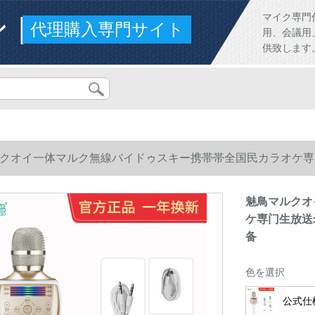
ンド
マイク専門
代理購入専門サイト
用、会議用
供致します
クオイ一体マルク無線バイドゥスキー携帯帯全国民カラオケ専
备
魅鳥マルクオ
ケ専门生放送
备
色を選択
公式仕