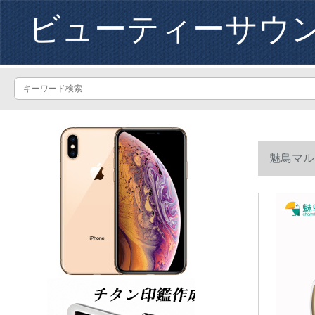
ビューティーサウ
魅鳥マル
オケ公式装