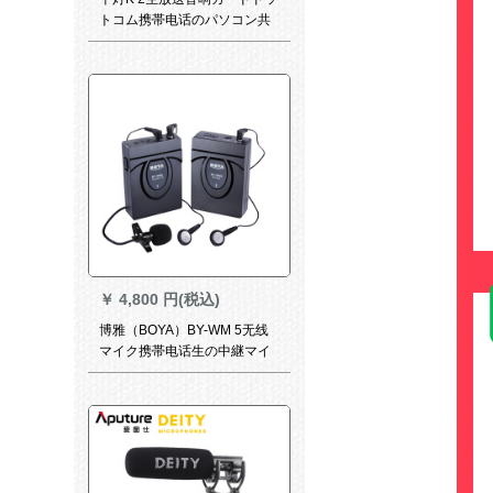
トコム携帯电话のパソコン共
通の早手で麦を叫んで歌を歌
っています。地鶏ゲムの音响
専用の外付け设备の変声器室
内キャスターセバスジット
【ラッキトラック】
￥
4,800 円(税込)
博雅（BOYA）BY-WM 5无线
マイク携帯电话生の中継マイ
ク付一眼レフメールDVカラビ
アンカメラBY-WM 5