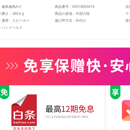
魅鳥魅鳥A-2
商品番号：65579093474
店
重さ：380.0 g
商品の産地：中国大陸
マ
：携帯、スピーカー
揚げ声方式：外付け
使
：ハンドヘルド