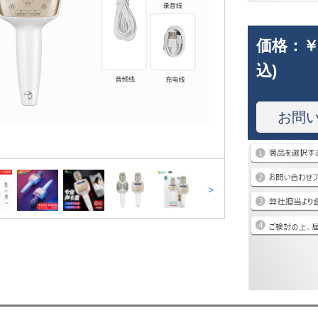
価格：
￥
込)
お問
>