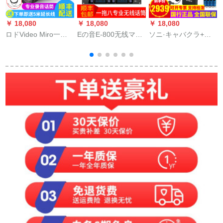
￥ 18,080
￥ 18,080
￥ 18,080
￥
ロドVideo Miro一眼
Eの音E-800无线マイ
ソニ·キャバクラ+数
s
レフカメラの音を受
クは8マイク専门会议
魅四電一充セト
信した信in tavi me
を持っています。グ
me
ランドを持って舞台
に出演します。KTV
主催のトレニング讲
演设备は8つの襟クレ
ップを引引します。