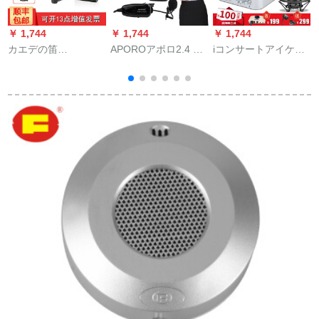
￥ 1,744
￥ 1,744
￥ 1,744
￥
カエデの笛
APOROアポロ2.4 G
iコンサートアイケン4
革
（Saramonic）カエ
ワイヤレスリーダー
nano外付けオ・ディ
ウ
デの笛は、キヤノン
シップマイクマイク
ッカド携帯帯パソコ
プ
のニコンの一眼レフ
マイクマイクを使っ
ン生放送通用スッピ
の无线の麦ソニの専
て、ビデオを生放送
ード全民カラオケマ
门のカメレオンのフ
します。
スタートラック录音
ァッションビルの襟
歌ウマイク専门设备
を引いてくれまし
セジットアイケン4
た。マイクの携帯电
nano+胜ちK 600セツ
话を胁します。カエ
デの笛を生放送しま
す。