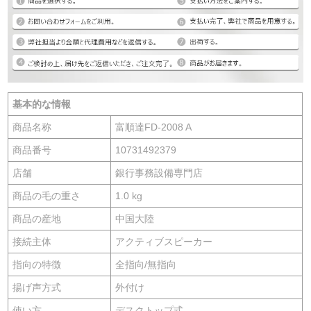
基本的な情報
商品名称
富順達FD-2008 A
商品番号
10731492379
店舗
銀行事務設備専門店
商品の毛の重さ
1.0 kg
商品の産地
中国大陸
接続主体
アクティブスピーカー
指向の特徴
全指向/無指向
揚げ声方式
外付け
使い方
デスクトップ式