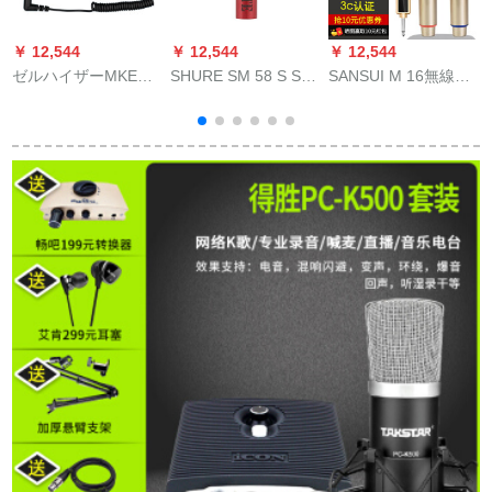
￥ 12,544
￥ 12,544
￥ 12,544
￥
ゼルハイザーMKE
SHURE SM 58 S SM
SANSUI M 16無線マ
440 MKH 416同期イ
58専门のワイヤード
イクマイク家庭用テ
アンデビューサーカ
マイクテストでギタ
レビ・パソコン屋外
メラ一目レフマイク
を弾きます。家庭用
カラオケの歌ステジ
MKE 400
KTVマイク生放送サ
は、自動的に的にの
ントカードド1話を放
周波数M 21を追いま
します。（48 Vスラ
す。
イドで電気を供給し
ます。）