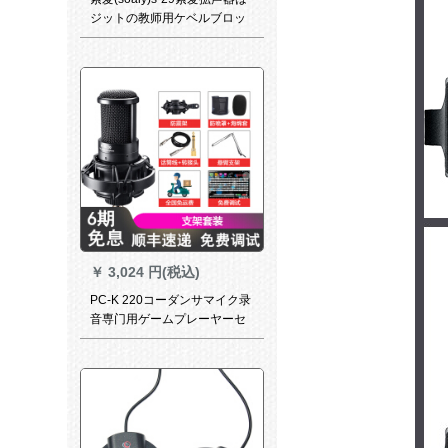
ジットの教师用ケベルブロッ
クを标准装备しています。
￥
3,024 円(税込)
PC-K 220コーダンサマイク录
音専门用ゲームプレーヤーセ
クト携帯テープディオ外置K歌
收音速手生放送PC歌唱マイク
徳勝サポトトトトラック