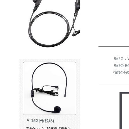
商品名：SH
商品の毛の
指向の特
￥
152 円(税込)
索爱(soaiy)s-29索爱拡声器は