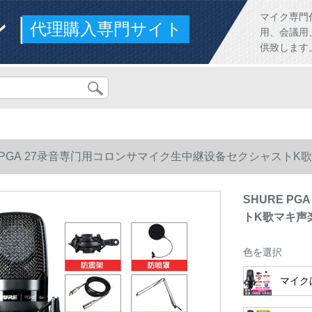
ンド
マイク専門
代理購入専門サイト
用、会議用
供致します
E PGA 27录音専门用コロンサマイク生中継设备セクシャス
SHURE P
トK歌マキ声
色を選択
マイク