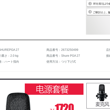
UREPGA 27
商品番号：2673250499
店
重さ：2.0 kg
商品番号：Shure PGA 27
徴：ハート指向
使用方法：つり下げ式