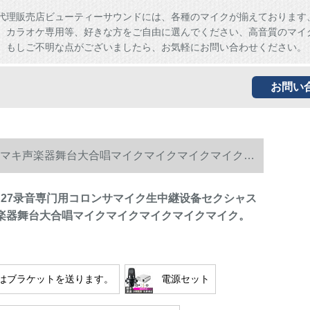
代理販売店ビューティーサウンドには、各種のマイクが揃えております
、カラオケ専用等、好きな方をご自由に選んでください、高音質のマイ
。もしご不明な点がございましたら、お気軽にお問い合わせください。
お問い
トK歌マキ声楽器舞台大合唱マイクマイクマイクマイクマ
GA 27录音専门用コロンサマイク生中継设备セクシャス
楽器舞台大合唱マイクマイクマイクマイクマイク。
はブラケットを送ります。
電源セット