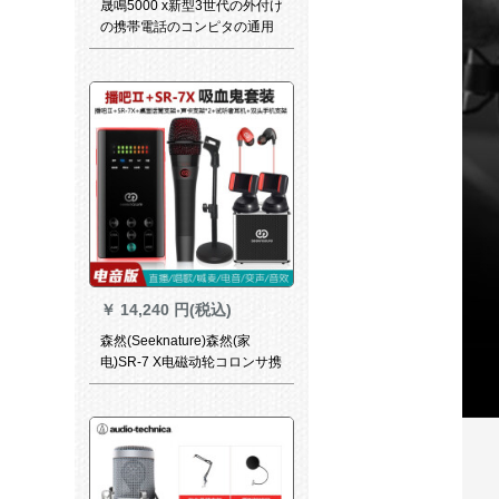
晟鳴5000 x新型3世代の外付け
の携帯電話のコンピタの通用
する生放送の音カドは1キーボ
ードの電気音を歩くで、音の
変化の速さの手の火山の映り
のお客さんの全国民のK歌の調
音台の音カド
￥
14,240 円(税込)
森然(Seeknature)森然(家
电)SR-7 X电磁动轮コロンサ携
帯帯电话PCサントドK歌生放
送フル麦通用二代目电音版
+SR-7 X吸血鬼セイント