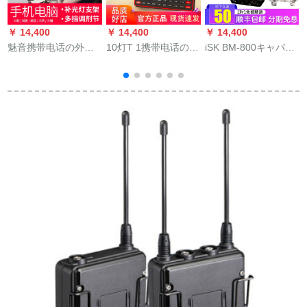
￥ 14,400
￥ 14,400
￥ 14,400
￥
魅音携带电话の外付
10灯T 1携带电话のマ
iSK BM-800キャパパ
けオーストリア・デ
イクサドドの生放送K
シクマイクとウォー
ュカートドのラジオ
歌宝コンデディンサ
ネネク生放送录音K歌
で歌を歌うよ。マイ
ービスPCの外付け设
外付け携帯帯电话オ
クの录音と歌のキャ
备调音台の速手キャ
ーケー全セト设备
プターセパレート版
スターの歌の呼声マ
（补光ラインプを持
ット
っていた生放送サウ
ドについて）