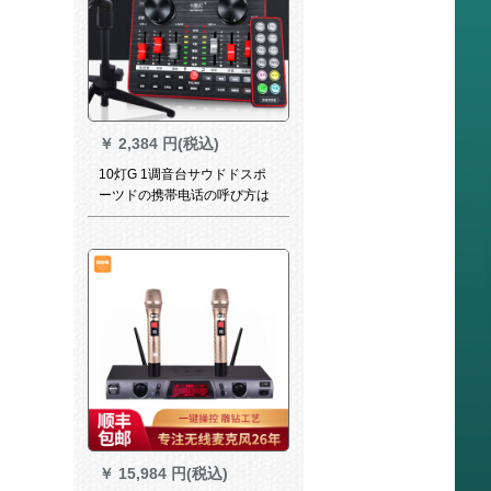
のマックセット
￥
2,384 円(税込)
10灯G 1调音台サウドドスポ
ーツドの携帯电话の呼び方は
フルセイントです。アレル
Androk歌录音神器を生放送し
ます。歌のためのマイクは麦
绅士黒を持ちます。
￥
15,984 円(税込)