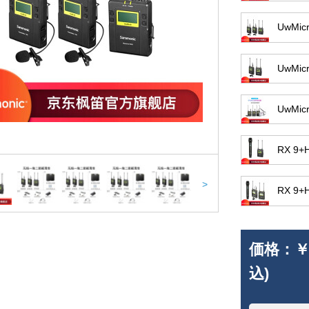
UwMi
UwMi
UwM
RX 9
>
RX 9
価格：
￥
込)