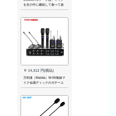
を生の中に継続して食べて放
送します。マイクロ授业の教
师vs logs录画会议に出演しま
す。
￥
14,312 円(税込)
万利達（Malata）W-06無線マ
イク会議ディックのガチーユ
ステージ出演カラオケ司会会
会議マイク6つのマイクを自由
にしてセットします。