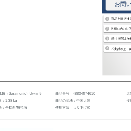
お問
（Saramonic）Uwmi 9
商品番号：48834074610
1.38 kg
商品の産地：中国大陸
徴：全指向/無指向
使用方法：つり下げ式