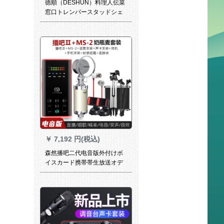
徳順（DESHUN）料理人伝菜
窓口トレンバースタッドシェ
フ食堂食事代所拡大音器双方
向5瓦：236+内線2 m線
￥
7,192 円(税込)
森然播吧二代电音版外付けボ
イスカード携帯帯生放送オデ
ュオカーカーカードドドスポ
ーツスポーツスポーツスタジ
オ录音マイク全民カラオケ携
帯帯电话マイク速手振り生放
送コード设备セントで生放送
します。II電音版+MS-2哺乳瓶