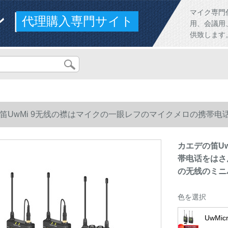
ンド
マイク専門
代理購入専門サイト
用、会議用
供致します
笛UwMi 9无线の襟はマイクの一眼レフのマイクメロの携帯
线のミニハチのvlogUwMi 9を引きます。
カエデの笛U
帯电话をはさ
の无线のミニハ
色を選択
UwMi