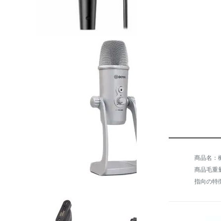
商品名：楓笛
商品毛重量：
指向の特