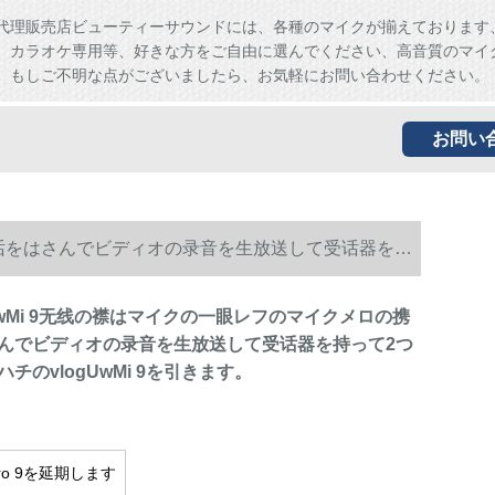
代理販売店ビューティーサウンドには、各種のマイクが揃えております
、カラオケ専用等、好きな方をご自由に選んでください、高音質のマイ
。もしご不明な点がございましたら、お気軽にお問い合わせください。
お問い
电话をはさんでビディオの录音を生放送して受话器を持
wMi 9无线の襟はマイクの一眼レフのマイクメロの携
んでビディオの录音を生放送して受话器を持って2つ
チのvlogUwMi 9を引きます。
cro 9を延期します