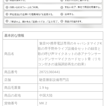
基本的な情報
魅音Iや携帯電話専用のキャパシタマイクK
歌の早手野外ライブ設備全セットの録音と
商品名
歌の呼び声マイクネットの赤アナウンサー
コンデンサーマイクカードセット青（リモ
コン付きの遠隔調節再生の効果）
商品番号
28721360441
店舗
馳晋勝影設備専門店
商品毛重量
1.9 kg
商品の産地
中国大陸
貨物番号
MK 2