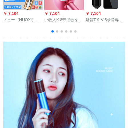
￥ 7,104
￥ 7,104
￥ 7,104
￥
ノヒー（NUOXI）携
い牧人K 8帯で歌を歌
魅音T 9-V 5录音専门
帯帯電話マイク全国
います。全国ワイフ
用棚级パティパイパ
民K歌神器音カノンド
ァイトゥカーライク
イパイ生地中継キー
キャクター・パッシ
家庭ktv王女粉+8 Gメ
パッド设备震音速K歌
タ付のマリンポーリ
モカド
マキT 9-3
ングミュージックビ
デオアウトレット