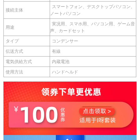
スマートフォン、デスクトップパソコン、
接続主体
ノートパソコン
実况用、スマホ用、パソコン用、ゲーム音
用途
声、カードセット
タイプ
コンデンサー
伝送方式
有線
電気供給方式
内蔵電池
使用方法
ハンドヘルド