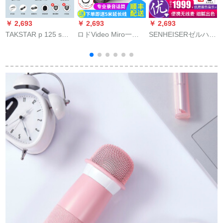
￥ 2,693
￥ 2,693
￥ 2,693
￥
TAKSTAR p 125 s全
ロドVideo Miro一眼
SENHEISERゼルハー
T
国民的K歌携帯帯電話
レフカメラの音を受
イザスXSWD携帯帯
マイク神器生放送歌
信した信in tavi me
電話ワイヤレスマテ
唱設備オーストリア
me
ィックニッポン取材
サウンドトラック
ビディオVolg生放送
デジタル一目レフル
メック携帯帯帯帯ド
レッドダクト(元のラ
インストーン)