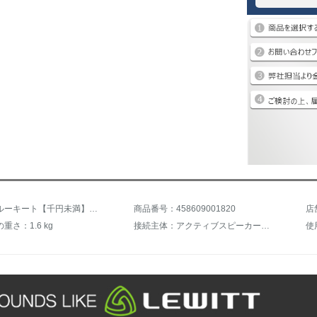
商品名：ルーキート【千円未満】MTP 250 DM演出級マイクマイクリングライベットSTREAMコース
商品番号：458609001820
店
重さ：1.6 kg
接続主体：アクティブスピーカー、デスクトップパソコン、ノートパソコン
使