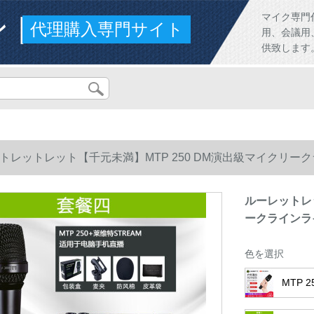
ンド
マイク専門
代理購入専門サイト
用、会議用
供致します
トレットレット【千元未満】MTP 250 DM演出級マイクリー
ルーレットレッ
ークラインラ
色を選択
MTP 