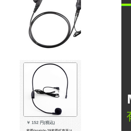
￥
152 円(税込)
索爱(soaiy)s-29索爱拡声器は