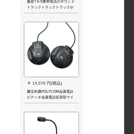
魅音T 6-5携帯电话のサウンド
トラックトラックトラックが
マテクを生放送して歌を歌っ
て录音する录音设备ノトラッ
クの外付けされたサードドド
ドドのキップ
￥
14,576 円(税込)
騰宝利通POLYCOM会議電話
ビディオ会議電話拡張型マイ
ク