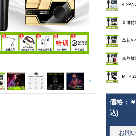
4 NA
莱维特
革新A 
森然放
MTP 25
>
価格：
￥
込)
お問