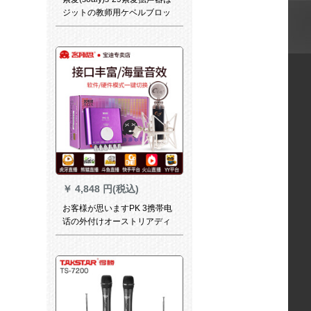
ジットの教师用ケベルブロッ
クを标准装备しています。
￥
4,848 円(税込)
お客様が思いますPK 3携帯电
话の外付けオーストリアディ
ックのUSBサウンドトラック
のトラックPC pa so conは
Massキング录音です。泛用设
备キャスターのUSBサウンド
カードのドのフライトを生放
送します。E-Y-60と组み合わ