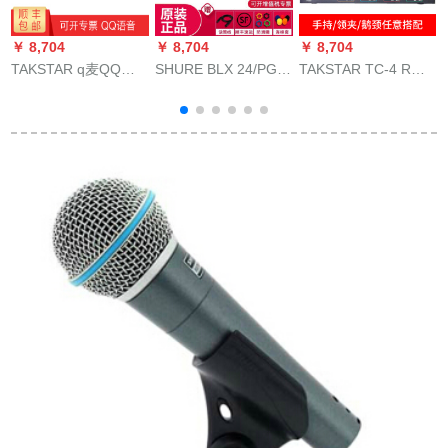
￥ 8,704
￥ 8,704
￥ 8,704
￥
TAKSTAR q麦QQ電
SHURE BLX 24/PG
TAKSTAR TC-4 R専
ソ
話ビディオ会議専用
58无线でマイクを持
门は4无线会议のマイ
全線マイクミニ携帯
って舞台イベント会
クを引き张ります
帯小型スピカホワイ
议カラオケ
と、ガチーショウの
ト
首が式の舞台をリド
して出演します。司
会のマイクの腰がデ
スティックに引っか
かって、持っている
本体+4つのリドをつ
ける。