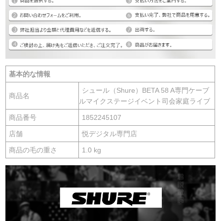
基本的な情報
シュール（Shure）BETA 58 A専門ケーブ
商品名
ルマイクステージイベント司会家庭ライブ
商品番号
1852245107
店舗
悦デジタル専門店
商品の毛の重さ
1.0 kg