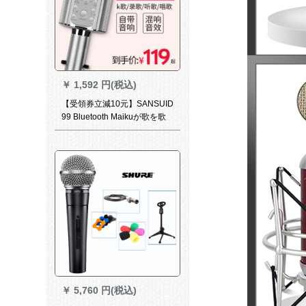
￥
1,592 円(税込)
【受領券立減10元】SANSUID
99 Bluetooth Maikuが歌を歌
っています。ワイヤレスマイ
クディオは、全国の民K歌神器
家庭カラオケ生放送バラ金
【高配版】＋Bluetooth放射器
＋UV収納＋3 mオーケー
￥
5,760 円(税込)