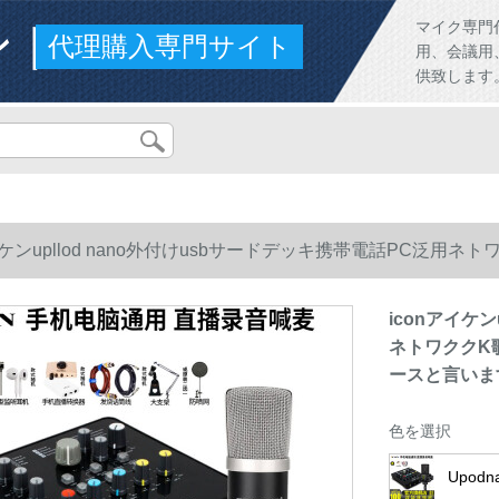
ンド
マイク専門
代理購入専門サイト
用、会議用
供致します
アイケンupllod nano外付けusbサードデッキ携帯電話PC
と言います。
iconアイケン
ネトワククK
ースと言いま
色を選択
Upo