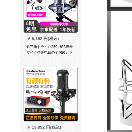
￥
5,192 円(税込)
鉄三角ドライバ250 USB容量
マイク携帯电话の全国民カラ
オケ录音パソコ専门门マイク
ギタ神器ラジオの吹替え录音
歌设备のキーパーが歌をうた
うパソコン版サポトラックト
ラック
￥
19,992 円(税込)