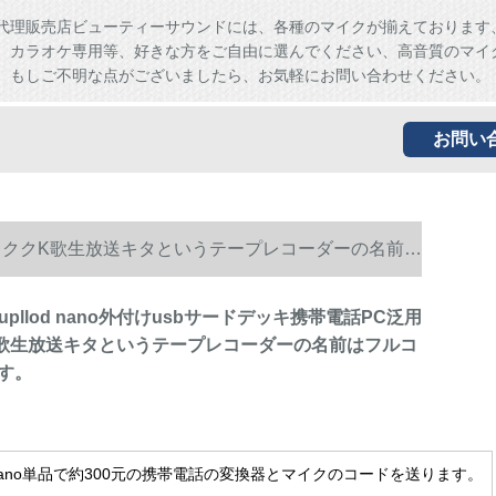
代理販売店ビューティーサウンドには、各種のマイクが揃えております
、カラオケ専用等、好きな方をご自由に選んでください、高音質のマイ
。もしご不明な点がございましたら、お気軽にお問い合わせください。
お問い
泛用ネトワククK歌生放送キタというテープレコーダーの名前は
upllod nano外付けusbサードデッキ携帯電話PC泛用
歌生放送キタというテープレコーダーの名前はフルコ
す。
dnano単品で約300元の携帯電話の変換器とマイクのコードを送ります。