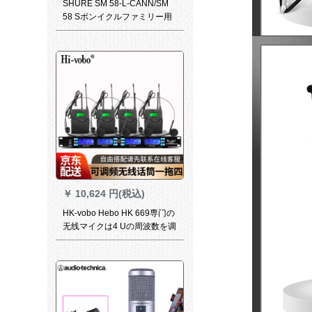
SHURE SM 58-L-CANN/SM
58 Sボンイクルファミリー用
KTV SM 58 Sバーンスキー
￥
10,624 円(税込)
HK-vobo Hebo HK 669専门の
无线マイクは4 Uの周波数を调
整します。マイク出演会议舞
台の家庭ktvネタは4つの黒い
首をかけています。