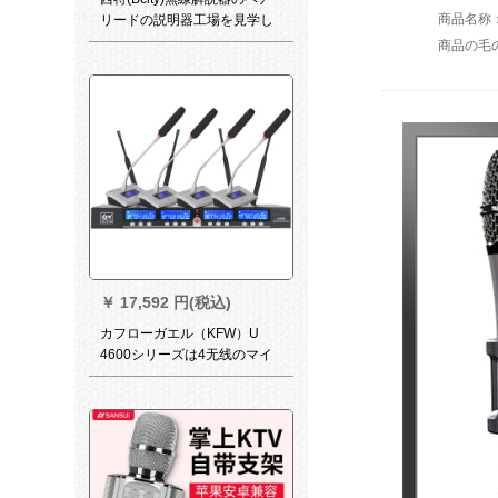
リードの説明器工場を見学し
て、政府の案内人の無線解説
商品の毛の
器を見て学びます。複数の同
時通訳に5つのイヤホーンを追
加します。
￥
17,592 円(税込)
カフローガエル（KFW）U
4600シリーズは4无线のマイ
クを引いて腰にガチーショウ
の首の会议の讲演の育成训练
会议を行います。FMマイク
KTVマイクU 4600 C