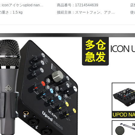
商品名称：iconアイケンuplod nano外付けusbサウンドカードセット携帯電話用パソコン汎用ネットワークK歌生放送キャスターの叫び録音設備フルセットコンデンサMUpod nano+勝ちPC-K 500
商品番号：17214544639
店
重さ：1.5 kg
接続主体：スマートフォン、アクティブスピーカー、デスクトップパソコン、ノートパソコン
使