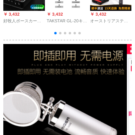
￥ 3,432
￥ 3,432
￥ 3,432
￥
好牧人ボースカーン
TAKSTAR GL-20キャ
オーストリアスティ
の外付け录音设备の
パシー大振膜キャパ
ディディディティー
手ぶんぴーの早手ネ
シタ录音スタジオス
ククCaAT 2035マル
トの赤いアネウサと
タジオスタジオ専用
クデコンサー录音専
同じ大振膜メック
生アフレコッティ合
门用携帯帯生放送设
唱マイクGL-20+PM-
备フルコース
5幻象电源+オレフィ
パ
ンセト