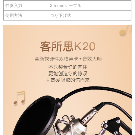
伴奏入力
3.5 mmケーブル
使用方法
つり下げ式