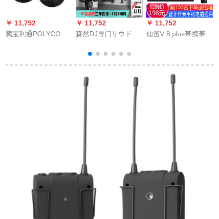
￥ 11,752
￥ 11,752
￥ 11,752
￥
騰宝利通POLYCOM
森然DJ専门サウドド
仙笛V 8 plus帯携帯電
先
会議電話ビディオ会
の外付けオデュオの
話パソコンオー·ディ
議電話拡張型マイク
携帯テープ生放送音
オ生放送录歌セト·手
响カードドットコム
振りでドマルソンユ
のキーパーが录音し
ニバー·サール·アンド
たマイク全民カラオ
ライサー·ブルート·ブ
ケ携帯电话のマイク
ラットトバックとい
の手振り生放送を装
います。
置DJと呼びます。