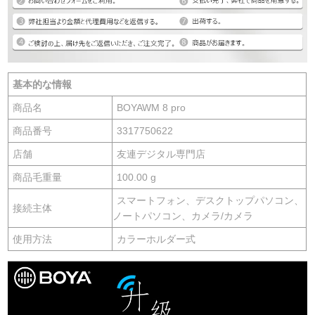
基本的な情報
商品名
BOYAWM 8 pro
商品番号
3317750622
店舗
友連デジタル専門店
商品毛重量
100.00 g
スマートフォン、デスクトップパソコン、
接続主体
ノートパソコン、カメラ/カメラ
使用方法
カラーホルダー式