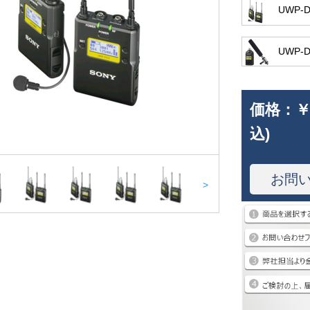
UWP-D
UWP-
価格：
￥
込)
お問
>