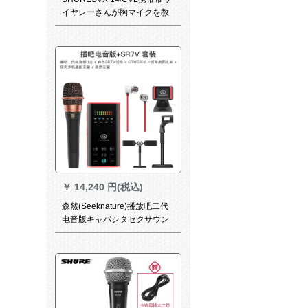
イヤレーさんが胸マイクを教
えてくれます。
￥
14,240 円(税込)
森然(Seeknature)播放吧二代
电音版キャパシタセクサウン
ドカード映写客快播呼麦录音K
歌歌歌唱播吧二代电音版+SR
7 Vサントラ版(赤)