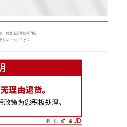
舗：博達佳音電気専門店
用方法：つり下げ式