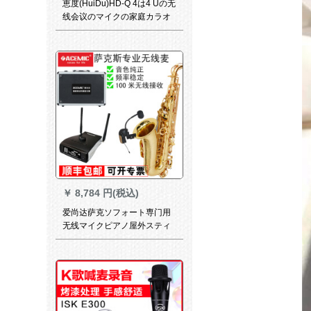
恵度(HuiDu)HD-Q 4は4 Uの无
线会议のマイクの家庭カラオ
ケを引っ张ってきました。襟
のはさみを持ってきました。
￥
8,784 円(税込)
爱尚达萨克ソフォート専门用
无线マイクピアノ屋外スティ
ッチユニバーサルミュージッ
ク录音演出