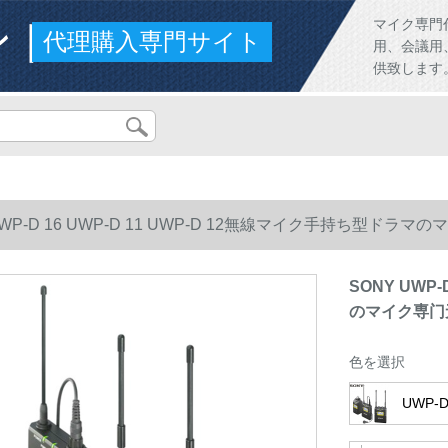
ンド
マイク専門
代理購入専門サイト
用、会議用
供致します
UWP-D 16 UWP-D 11 UWP-D 12無線マイク手持ち型ドラ
SONY UWP
のマイク専门无
色を選択
UWP-