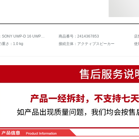
商品名称：SONY UWP-D 16 UWP-D 11 UWP-D 12無線マイク手持ち型ドラマのマイク専門無線リーダーマイクUWP-D 11
商品番号：2414367853
店
重さ：1.0 kg
接続主体：アクティブスピーカー
使