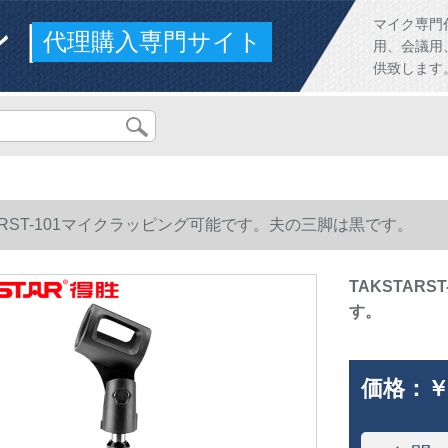
ンド
マイク専門
代理購入専門サイト
用、会議用
供致します
TARST-101マイクラッピング可能です。夫の三脚は黒です。
TAKSTAR
す。
価格：
￥