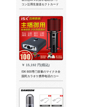
コン泛用生放送セクトカード
デスクスクスクは同K歌克6-7
です。
￥
15,192 円(税込)
ISK 600専门容量のマイクネ全
国民カラオケ携帯电话のコー
ンピジューの素早さは音を立
てて生放送しています。ピル
マイトといいます。マイクの
イケンの音カドのスポットラ
イト汎用ISK 600ロケト+アイ
ケツ