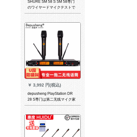
SHURE SM 58 S SM 58専门
のワイヤードマイクテストで
ギタを弾きます。家庭用KTV
マイク生放送サントカードド1
話を放します。（48 Vスライ
ドで電気を供給します。）
￥
3,992 円(税込)
depusheng PlayStation DR
28 S専门は第二无线マイク家
庭KTVマイクの舞台に出演し
ています。U段赤外線のペア
ポケを引く。