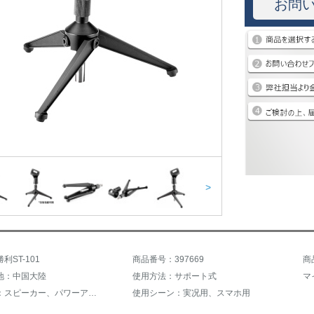
お問
>
利ST-101
商品番号：397669
商
地：中国大陸
使用方法：サポート式
マ
接続主体：スピーカー、パワーアンプ
使用シーン：実况用、スマホ用