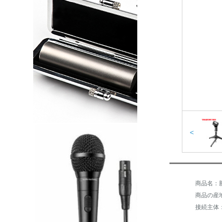
<
商品名：勝
商品の産