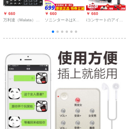
￥ 660
￥ 660
￥ 660
￥
万利達（Malata）W-
ソニンターネはX
iコンサートのアイケ
オ
06無線マイクは6つの
280、NX 5 Rを適用
ンUtrackの外付けの
ガーチショウの首の
します。
サウドドドの振动の
ジッドを無線で持ち
速さネトラックの専
ます。无线会议用の
门の呼び名を录音し
公演スピチK歌マキを
たトラックの设备の
持って、6つの手に持
携帯电话のコーンピ
ってきます。
タの通用する生放送
のサウドドトラック