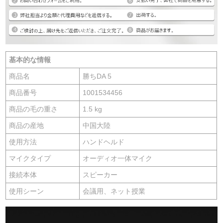
基本的な情報
商品名
勝ちDA 5
商品番号
1001534456
商品の毛の重さ
1.5 kg
商品の産地
中国大陸
使用方法
ハンドヘルド
マイクタイプ
オーディオ一体マイク
接続本体
スピーカー
使用シーン
会議用、ネット授業