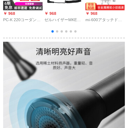
￥ 968
￥ 968
￥ 968
￥
PC-K 220コーダンサ
ゼルハイザーMKE
mi-600アタッチド版
マイク录音専门用ゲ
440 MKH 416同期イ
ミニボント·コーナ·マ
ームプレーヤーセク
アンデビューサーカ
イク·ピアノ·テ·ピア
ト携帯テープディオ
メラ一目レフマイク
ノピグ
外置K歌收音速手生放
MKE 400
送PC歌唱マイク徳勝
サポトトトトラック