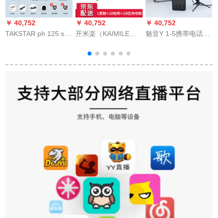
￥ 40,752
￥ 40,752
￥ 40,752
￥
TAKSTAR ph 125 s全
开米楽（KAIMILE）
魅音Y 1-5携帯电话の
国民的K歌携帯帯電話
KML 100 T/R无线解
マイカクラのカラオ
マイク神器生放送歌
说器一対多同时通訳
ケ専门用生放送歌唱
唱設備サーウドカー
シストガイドが见习
力録音コーダンサー
ドドドドップAndroid
っているということ
セト
泛用マイク容量麦高
を解说します。
貴金＋モニルター