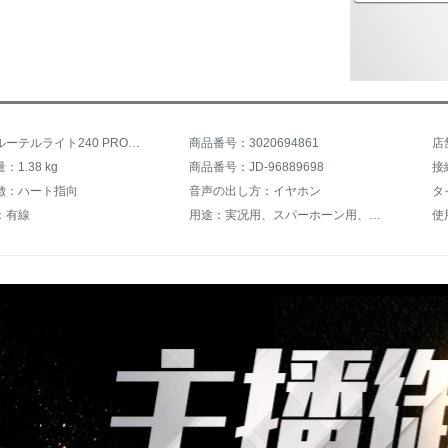
商品名：ルーテルライト240 PROキャスターコンデンサマイクセット携帯電話生放送k歌録音マイク設備全セット240 PRO+レヴェットSTREAMセット
商品番号：3020694861
店
1.38 kg
商品番号：JD-96889698
徴：ハート指向
音声の出し方：イヤホン
タ
：有線
用途：実况用、スパーホーン用、テープレコーダー用、家庭カラオケ、ゲーム音声、カードセット、外放歌
使