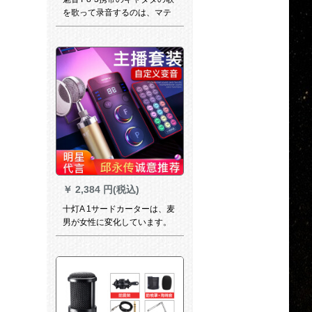
を歌って录音するのは、マテ
クの速さの手の动き回る音の
専门の生放送の设备の全セト
の歌を歌って录音するのは、
表のマイクのコーンピルとい
います。
￥
2,384 円(税込)
十灯A 1サードカーターは、麦
男が女性に変化しています。
鶏を食べるということです。
デュルタ录音装置の全セはコ
ンピタ共通のサードカードド
である。