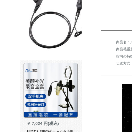
商品毛重量：
指向の特
伝送方式
￥
7,024 円(税込)
魅音T 8-3携带のキャタタの歌