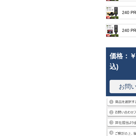
240 
240 
価格：
￥
込)
お問