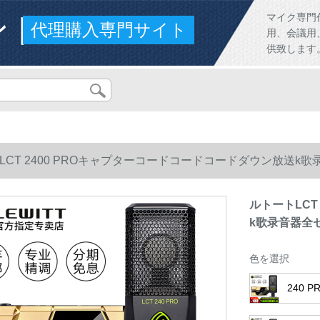
ンド
マイク専門
代理購入専門サイト
用、会議用
供致します
CT 2400 PROキャプターコードコードコードダウン放送k歌录音器全
ルトートLCT
k歌录音器全セク
色を選択
240