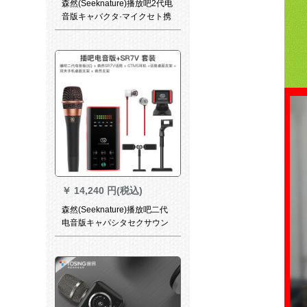
森然(Seeknature)播放吧2代电
音版キャバクタ·マイクセト携
帯型サウンドカード映写客快
手生放送呼麦录音K歌设备播吧
2代电音+森然SR 9 I
￥
14,240 円(税込)
森然(Seeknature)播放吧二代
电音版キャパシタセクサウン
ドカード映写客快播呼麦录音K
歌歌歌唱播吧二代电音版+SR
7 Vサントラ版(赤)