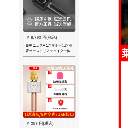
￥
8,792 円(税込)
途中ニュスV 1スマホーは超能
麦オーストリアデュイク一体
のマイクでコーラスしまし
た。内蔵のサウドを車内に载
せてFM k歌テレビィ。
￥
287 円(税込)