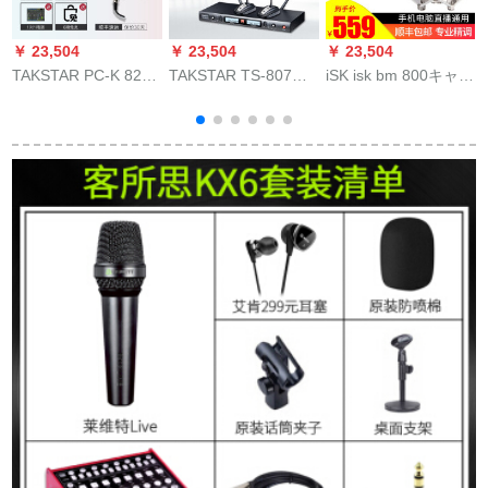
￥ 23,504
￥ 23,504
￥ 23,504
￥
TAKSTAR PC-K 820
TAKSTAR TS-807专
iSK isk bm 800キャバ
徳
キャクターコードコ
门无线マイク家庭用
クラ携帯帯生放送パ
ード820+サウンドト
KTV会议ステージ出
ソコン泛用キャバク
ラック専门设备PC-K
演结婚式司会はTS-
タ生中継マイクネネ
820+イノベーション
807 TTのガチークで
と呼ばれる歌のセシ
A 5 7.1サウドカード
す。
リア生放送设备セク
1
ドットコムを电话生
シbm 800キーパーで
用
放送します。
す。