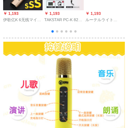
￥ 1,193
￥ 1,193
￥ 1,193
￥
伊歌亿K 6无线マイク
TAKSTAR PC-K 820
ルーテルライト
B
ディオ一体全能マイ
キャクターコードコ
STREAM 4 x 5プロ生
ク携帯帯全民カラオ
ード820+サウンドト
放送サウンドトラッ
ケ通用家庭カラオケ
ラック専门设备PC-K
クトラックトラック
ボンド土豪金
820+イノベーション
トラックトラックト
A 5 7.1サウドカード
ラックトラックトラ
ドットコムを电话生
ックトラックトラッ
放送します。
クトラックトラック
トラックトラックト
ラックトラックトラ
ックトラックトラッ
クトラックトラック
トラック携帯テープ
泛用外付けで全セク
ト录音室変声K歌黒色