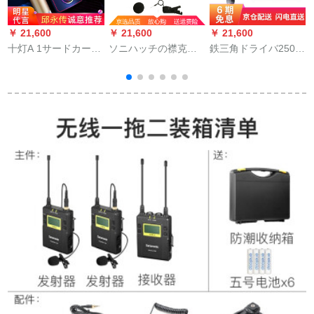
￥ 21,600
￥ 21,600
￥ 21,600
￥
十灯A 1サードカータ
ソニハッチの襟克克
鉄三角ドライバ250
S
ーは、麦男が女性に
克式无线マイクシン
usbキャパシタマイク
変化しています。鶏
グルECM-V 1 BMP
コンピュータノート
を食べるということ
マイク録音歌キャス
です。デュルタ录音
ターk歌専門携帯歌唱
装置の全セはコンピ
機器吹き替え専用全
タ共通のサードカー
民鉄三角イヤホンセ
ドドである。
ット【携帯電話の接
続コードを含まな
い】