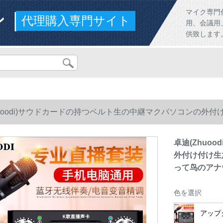
ンド
マイク専門
代理購入専門サイト
用、会議用
供致します
huoodi)サウドカードの持つベルト生の中継マクパソコンの
て鸟のアナウサの呼び名を食べます。
卓迪(Zhuo
外付け付け生
って鸟のアナ
色を選択
アップ