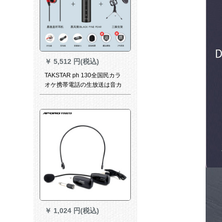
￥
5,512 円(税込)
TAKSTAR ph 130全国民カラ
オケ携帯電話の生放送は音カ
ドの音を収录して耳を返しま
す。変声器のコーンデサのコ
ーダンサーの黒の標準装備+鼎
驰のそばにいるのはイヤで
す。
￥
1,024 円(税込)