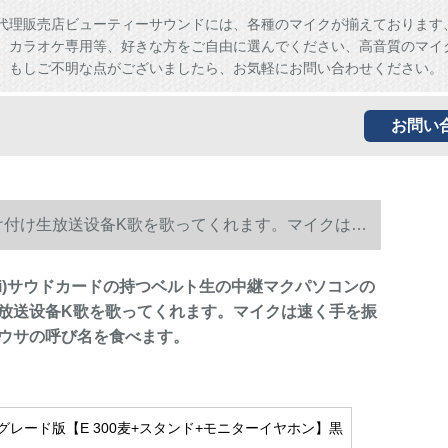
代理販売店ビューティーサウンドには、各種のマイクが揃えております
、カラオケ専用等、好きな方をご自由に選んでください、高音質のマイ
。もしご不明な点がございましたら、お気軽にお問い合わせください。
お問い
外付け付け生放送设备K歌を歌ってくれます。マイクは速
odi)サウドカードの持つベルト生の中継マクパソコンの
放送设备K歌を歌ってくれます。マイクは速く手を振
ウサの呼び名を食べます。
グレード版【E 300麦+スタンド+モニターイヤホン】黒