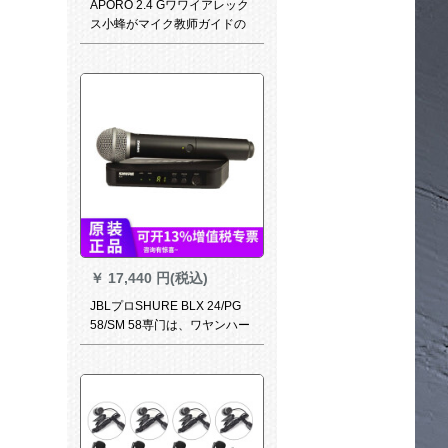
APORO 2.4 Gワワイアレック
ス小蜂がマイク教师ガイドの
头を持っています。ホーンの
肌の色を隠した形で麦运动フ
ートの黒ぃです。
￥
17,440 円(税込)
JBLプロSHURE BLX 24/PG
58/SM 58専门は、ワヤンハー
ドマイク会议用のライラック
BLX 24/PG 58です。