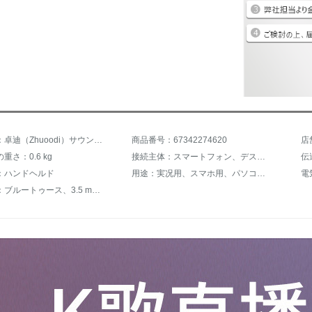
商品名称：卓迪（Zhuoodi）サウンドカードセット携帯電話生放送マイクパソコンの外付け生放送設備K歌で歌え！マイク速手振れ音でチキンキャスターの呼び声変声器アップグレード版【E 300麦+支柱+モニターイヤホン】ブラック
商品番号：67342274620
店
重さ：0.6 kg
接続主体：スマートフォン、デスクトップパソコン、ノートパソコン
伝
：ハンドヘルド
用途：実况用、スマホ用、パソコン用、家庭カラオケ、ゲーム音声、カードセット
電
伴奏入力：ブルートゥース、3.5 mmケーブル