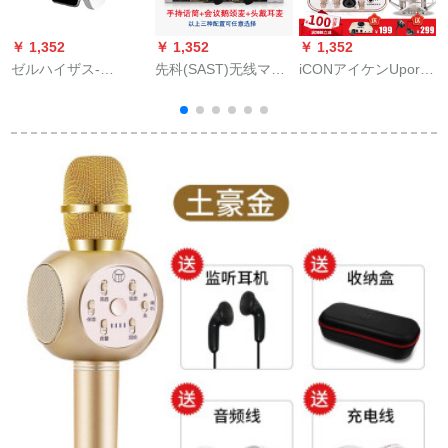
￥ 1,352
￥ 1,352
￥ 1,352
￥
ゼルハイザス-
先科(SAST)无线マイ
iCONアイケンUport 2
i
memory micラジオ容
クが、家庭用歌コン
外付けオーストリア
式マイク
テジカラク金属U段マ
サウンドトラック
イク会议を开催し、
2+ISK bm 800セツ
周波数を调整して4
OK-12のリードをす
ることができます。
器
E