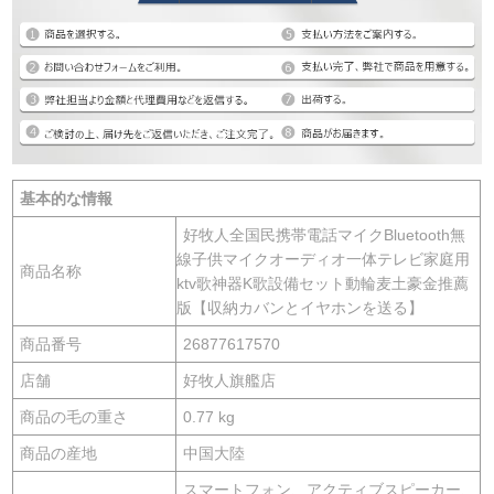
基本的な情報
好牧人全国民携帯電話マイクBluetooth無
線子供マイクオーディオ一体テレビ家庭用
商品名称
ktv歌神器K歌設備セット動輪麦土豪金推薦
版【収納カバンとイヤホンを送る】
商品番号
26877617570
店舗
好牧人旗艦店
商品の毛の重さ
0.77 kg
商品の産地
中国大陸
スマートフォン、アクティブスピーカー、