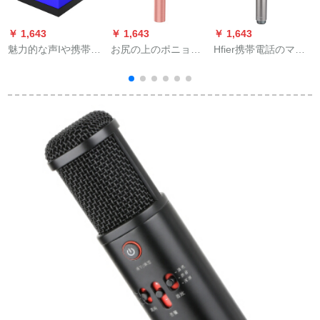
￥ 1,643
￥ 1,643
￥ 1,643
￥
魅力的な声Iや携帯電
お尻の上のポニョ
Hfier携帯電話のマイ
話のパソコンは、も
(Hifier)携帯電話のマ
ク無線Bluetoothは、
たらたらマイカのマ
イク無線Bluetoothに
音声カードのドゥの
イクでカラオケを歌
音声カドのマイクを
マイクを内蔵してい
にします。手ぶりの
内蔵します。全国民K
ます。全国民カラオ
速い声のキャタピラ
歌の震えアナウサが
ケは音を立てて生放
ーが屋外で録音設備
生放送します。コー
送します。コーデュ
のセントを生放送し
ンデザンサのスッポ
ンサーのスピリット
ます。
ン一体のシャントK歌
とスカーの一体のス
宝のバラの金
ピリットカードK歌宝
高级灰です。