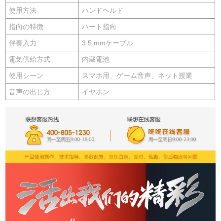
使用方法
ハンドヘルド
指向の特徴
ハート指向
伴奏入力
3.5 mmケーブル
電気供給方式
内蔵電池
使用シーン
スマホ用、ゲーム音声、ネット授業
音声の出し方
イヤホン