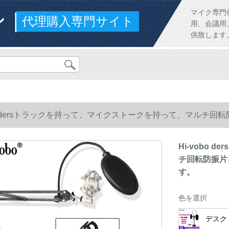
ンド
マイク専門
代理購入専門サイト
用、会議用
供致します
obo dersトラックを持って、マイクストークを持って、マル
Hi-vobo
チ回転防振片
す。
色を選択
デスク