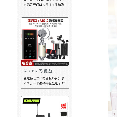
ク録音専门はカラオケ生放送
キャスターで全セト録音カー
ドです。携帯帯の電話のパソ
コで通用する早手歌はマイク
専用のマイクを標準装備して
います。
￥
7,192 円(税込)
森然播吧二代电音版外付けボ
イスカード携帯帯生放送オデ
ュオカーカーカードドドスポ
ーツスポーツスポーツスタジ
オ录音マイク全民カラオケ携
帯帯电话マイク速手振り生放
送コード设备セントで生放送
します。II電音版+MS-2哺乳瓶