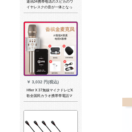
途讯04携帯电话のスピカのワ
イヤレスクの音が一体となっ
ています。万能的な麦K歌ブラ
ストールのスピカの掌の上で
KTVのK歌の音が高くて冷たい
です。
￥
3,032 円(税込)
Hfier X 37無線マイクドレビK
歌全国民カラオ携帯帯電話マ
イク無線Bluetoothマイクラ一
体屋外でシンパンを歌うこ
と。