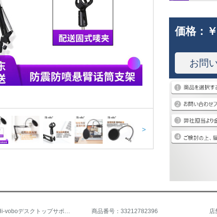
価格：
￥
お問
>
商品名：Hi-voboデスクトップサポートマイクサポート録音キャスターサポート手持ちマイクスタンドマルチ回転防振片持ち梁サポートスプレーネット+防振台+片持ち梁ハンガー
商品番号：33212782396
店