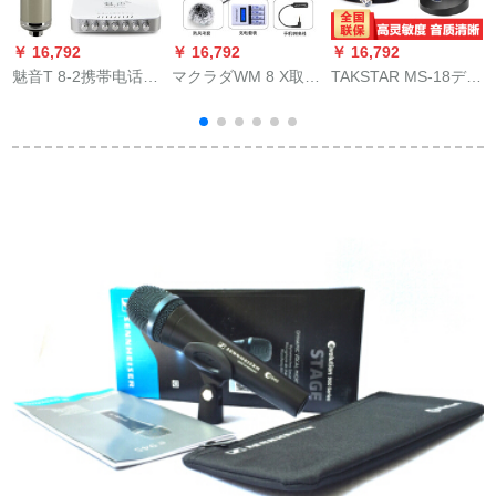
￥ 16,792
￥ 16,792
￥ 16,792
￥
魅音T 8-2携帯电话の
マクラダWM 8 X取材
TAKSTAR MS-18デュ
キャパシー専门の歌
マイク携帯帯一眼レ
スコピック会议司会
を歌って录音しま
フ無線マイク録音WM
员ラジオイクのガチ
す。マイクを生放送
8 S標準装備+6本充電
ョウコクコーナーコ
します。全セクトの
セト+防風毛+収纳ノ
ーナーコーナーコー
パソコンの外付けの
ート
ナーコーナーコーナ
音响カードドMS-2グ
ーコーナーコーナー
ーレー
コーナーコーナーコ
ーナーコーナーコー
ナーコーナーコーナ
ーコーナーコーナー
コーナーコーナーコ
ーナーコーナーコー
ナーコーナーコーナ
ーコーナーブラック
の标准装备