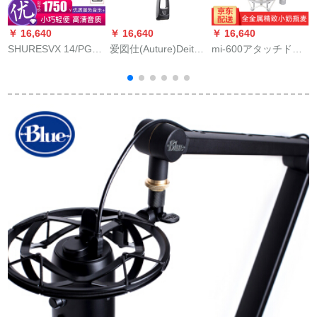
￥ 16,640
￥ 16,640
￥ 16,640
￥
SHURESVX 14/PGA
爱図仕(Auture)Deity
mi-600アタッチド版
R
31 CVL TRニーグ講
V-mic D 3 Pro携带一
ミニボント·コーナ·マ
演授业(chect)ジット
眼レフ录音麦パソコ
イク·ピアノ·テ·ピア
无线电子メック
ンビデオーV-mic D 3
ノピグ
Pro Location Kit