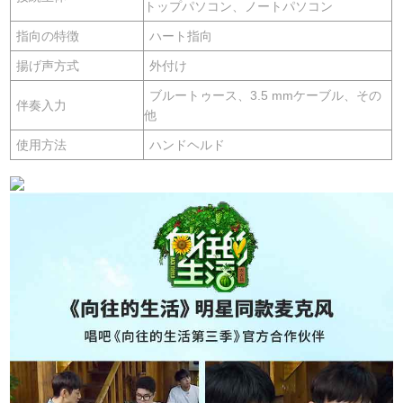
トップパソコン、ノートパソコン
指向の特徴
ハート指向
揚げ声方式
外付け
ブルートゥース、3.5 mmケーブル、その
伴奏入力
他
使用方法
ハンドヘルド