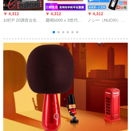
￥ 4,312
￥ 4,312
￥ 4,312
￥
10灯P 20调音台生放
晟鳴5000 x 3世代の
ノシー（NUOXI）携
鉄
送音カトート外付け
外でカラオケのアナ
帯電話のマイクマイ
电器大振膜キャパシ
ウサを置いて生放送
ク全国民K歌神器音声
タ速手叫ビマルト录
した歌を歌ってハー
カードのキャパシタ
音棚K歌キャクター设
ドウェルの电气音を
を持って、メインラ
备フルセットセット
混ぜ合わせて呼ぶ。
イブ専用マスキング
サポートセットのコ
ンピュータAndroid携
帯の汎用経典ブラッ
ク（スポンジカバー
＋イヤホン＋ミュー
ジックビデオカンチ
レバーサポート）